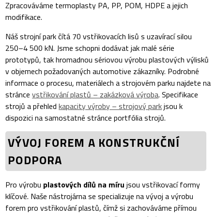
Zpracováváme termoplasty PA, PP, POM, HDPE a jejich
modifikace.
Náš strojní park čítá 70 vstřikovacích lisů s uzavírací silou
250–4 500 kN. Jsme schopni dodávat jak malé série
prototypů, tak hromadnou sériovou výrobu plastových výlisků
v objemech požadovaných automotive zákazníky. Podrobné
informace o procesu, materiálech a strojovém parku najdete na
stránce
vstřikování plastů – zakázková výroba
. Specifikace
strojů a přehled
kapacity výroby – strojový park
jsou k
dispozici na samostatné stránce portfólia strojů.
VÝVOJ FOREM A KONSTRUKČNÍ
PODPORA
Pro výrobu
plastových dílů na míru
jsou vstřikovací formy
klíčové. Naše nástrojárna se specializuje na vývoj a výrobu
forem pro vstřikování plastů, čímž si zachováváme přímou