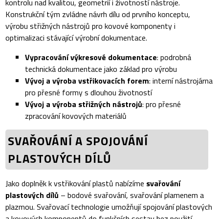
kontrolu nad kvalitou, geometrií i životností nástroje.
Konstrukční tým zvládne návrh dílu od prvního konceptu,
výrobu střižných nástrojů pro kovové komponenty i
optimalizaci stávající výrobní dokumentace.
Vypracování výkresové dokumentace
: podrobná
technická dokumentace jako základ pro výrobu
Vývoj a výroba vstřikovacích forem
: interní nástrojárna
pro přesné formy s dlouhou životností
Vývoj a výroba střižných nástrojů
: pro přesné
zpracování kovových materiálů
SVAŘOVÁNÍ A SPOJOVÁNÍ
PLASTOVÝCH DÍLŮ
Jako doplněk k vstřikování plastů nabízíme
svařování
plastových dílů
– bodové svařování, svařování plamenem a
plazmou. Svařovací technologie umožňují spojování plastových
a kovových komponentů do funkčních sestav bez použití